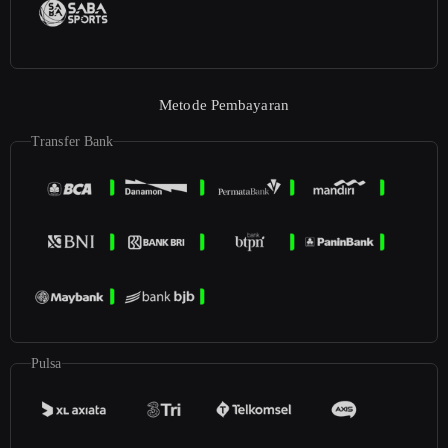
Metode Pembayaran
Transfer Bank
Pulsa