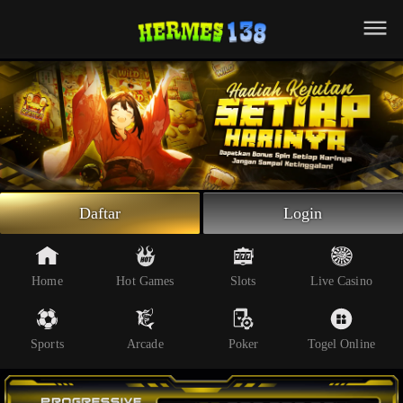
Beranda
Slot Online
Live Casino
Sportsbook
Arcade
Togel Online
Daftar
Login
Poker
Whatsapp
Home
Hot Games
Slots
Live Casino
Telegram
Sports
Arcade
Poker
Togel Online
Livechat