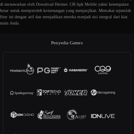
di menawarkan oleh Download Hermes 138 Apk Mobile yakni kesempatan
besar untuk memperoleh kemenangan yang menjanjikan. Memakai sejumlah
fitur ini dengan arif dan menjadikan mereka menjadi sisi integral dari kiat
main Anda.
Penyedia Games