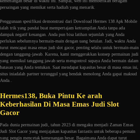
kemenangan besar di waktu ini. Sampai, web ini memberikan beragam
persaingan yang memikat serta hadiah yang menarik.
Penggunaan spesifikasi demonstrasi dari Download Hermes 138 Apk Mobile
ialah trik yang pandai buat mempertajam ketrampilan Anda tanpa ada
dampak negatif keuangan. Anda pun bisa latihan sejumlah yang Anda
perlukan sebelumnya bermain-main dengan uang betulan. Jadi, waktu Anda
turut mencapai masa emas judi slot gacor, penting selalu untuk bermain-main
dengan tanggung-jawab. Karena, kami menggerakkan konsep permainan judi
yang memikul tanggung jawab serta mengontrol supaya Anda bermain dalam
batasan yang Anda tentukan. Saat mendapat kapasitas besar di masa emas ini,
situs iniadalah partner terunggul yang hendak menolong Anda gapai maksud
Anda..
Hermes138, Buka Pintu Ke arah
Keberhasilan Di Masa Emas Judi Slot
Gacor
Pada dunia permainan judi, tahun 2023 di mengaku menjadi Zaman Emas
Judi Slot Gacor yang menjajakan kapasitas fantastis untuk beberapa pemain
yang pengin mencetak kemenangan besar. Bagaimana Anda dapat turut