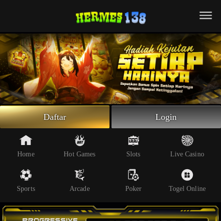
Beranda
Slot Online
Live Casino
Sportsbook
Arcade
Togel Online
Daftar
Login
Poker
Whatsapp
Home
Hot Games
Slots
Live Casino
Telegram
Sports
Arcade
Poker
Togel Online
Livechat