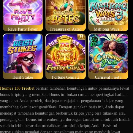
Rave Party Fever
Treasures of Aztec
Mahjong Ways 3
Heist Stakes
Fortune Gems 2
Carnaval Fiesta
Hermes 138 Freebet
berikan tambahan keuntungan untuk pemakainya lewat
bonus kripto yang memikat. Bonus ini bukan cuma mempertingkat hadiah
yang dapat Anda peroleh, dan juga menjajakan pengalaman belajar yang
membahagiakan lewat gamifikasi. Dengan gunakan basis ini, Anda dapat
mendapat tambahan keuntungan berbentuk kripto yang bisa tukarkan atau
perdagangkan. Bonus ini memberinya dorongan tambahan untuk raih hadiah
semakin lebih besar dan menaikkan portofolio kripto Anda. Basis ini
menyuguhkan pemakai dengan pengalaman main yang mendidik lewat