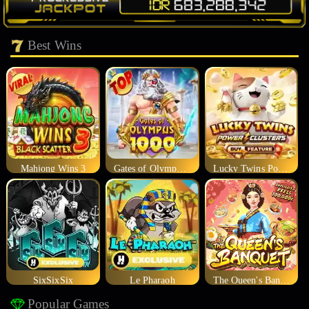
Best Wins
Mahjong Wins 3
Gates of Olympus 1000
Lucky Twins Power Clusters
SixSixSix
Le Pharaoh
The Queen's Banquet
Popular Games