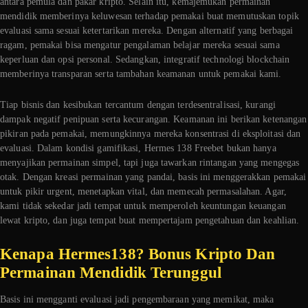
antara pemula dan pakar kripto. Selain itu, kemajemukan permainan
mendidik memberinya keluwesan terhadap pemakai buat memutuskan topik
evaluasi sama sesuai ketertarikan mereka. Dengan alternatif yang berbagai
ragam, pemakai bisa mengatur pengalaman belajar mereka sesuai sama
keperluan dan opsi personal. Sedangkan, integratif technologi blockchain
memberinya transparan serta tambahan keamanan untuk pemakai kami.
Tiap bisnis dan kesibukan tercantum dengan terdesentralisasi, kurangi
dampak negatif penipuan serta kecurangan. Keamanan ini berikan ketenangan
pikiran pada pemakai, memungkinnya mereka konsentrasi di eksploitasi dan
evaluasi. Dalam kondisi gamifikasi, Hermes 138 Freebet bukan hanya
menyajikan permainan simpel, tapi juga tawarkan rintangan yang mengegas
otak. Dengan kreasi permainan yang pandai, basis ini menggerakkan pemakai
untuk pikir urgent, menetapkan vital, dan memecah permasalahan. Agar,
kami tidak sekedar jadi tempat untuk memperoleh keuntungan keuangan
lewat kripto, dan juga tempat buat mempertajam pengetahuan dan keahlian.
Kenapa Hermes138? Bonus Kripto Dan
Permainan Mendidik Terunggul
Basis ini mengganti evaluasi jadi pengembaraan yang memikat, maka