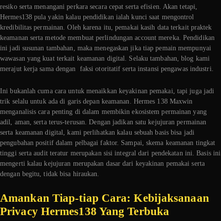
resiko serta menangani perkara secara cepat serta efisien. Akan tetapi,
Hermes138 pula yakin kalau pendidikan ialah kunci saat mengontrol
kredibilitas permainan. Oleh karena itu, pemakai kasih data terkait praktek
keamanan serta metode membuat perlindungan account mereka. Pendidikan
ini jadi susunan tambahan, maka menegaskan jika tiap pemain mempunyai
wawasan yang kuat terkait keamanan digital. Selaku tambahan, blog kami
merajut kerja sama dengan faksi otoritatif serta instansi pengawas industri.
Ini bukanlah cuma cara untuk menaikkan keyakinan pemakai, tapi juga jadi
trik selalu untuk ada di garis depan keamanan. Hermes 138 Maxwin
menganalisis cara penting di dalam membikin ekosistem permainan yang
adil, aman, serta terus-terusan. Dengan jadikan satu kejujuran permainan
serta keamanan digital, kami perlihatkan kalau sebuah basis bisa jadi
pengubahan positif dalam pelbagai faktor. Sampai, skema keamanan tingkat
tinggi serta audit teratur merupakan sisi integral dari pendekatan ini. Basis ini
mengerti kalau kejujuran merupakan dasar dari keyakinan pemakai serta
dengan begitu, tidak bisa hiraukan.
Amankan Tiap-tiap Cara: Kebijaksanaan
Privacy Hermes138 Yang Terbuka