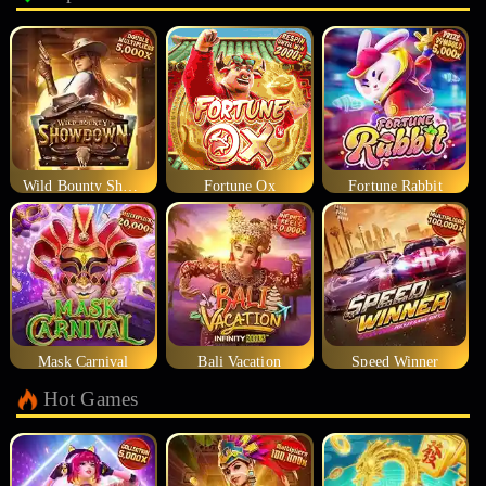
Wild Bounty Showdown
Fortune Ox
Fortune Rabbit
Mask Carnival
Bali Vacation
Speed Winner
Hot Games