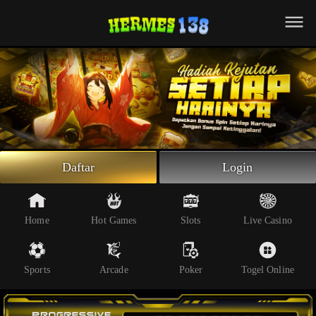
Beranda
Slot Online
Live Casino
Sportsbook
Arcade
Togel Online
Daftar
Login
Poker
Whatsapp
Home
Hot Games
Slots
Live Casino
Telegram
Sports
Arcade
Poker
Togel Online
Livechat