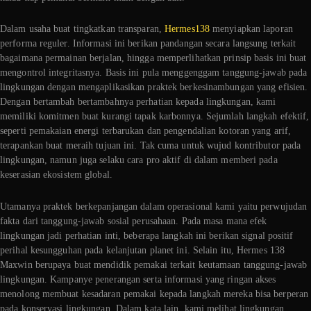
Dalam usaha buat tingkatkan transparan,
Hermes138
menyiapkan laporan
performa reguler. Informasi ini berikan pandangan secara langsung terkait
bagaimana permainan berjalan, hingga memperlihatkan prinsip basis ini buat
mengontrol integritasnya. Basis ini pula menggenggam tanggung-jawab pada
lingkungan dengan mengaplikasikan praktek berkesinambungan yang efisien.
Dengan bertambah bertambahnya perhatian kepada lingkungan, kami
memiliki komitmen buat kurangi tapak karbonnya. Sejumlah langkah efektif,
seperti pemakaian energi terbarukan dan pengendalian kotoran yang arif,
terapankan buat meraih tujuan ini. Tak cuma untuk wujud kontributor pada
lingkungan, namun juga selaku cara pro aktif di dalam memberi pada
keserasian ekosistem global.
Utamanya praktek berkepanjangan dalam operasional kami yaitu perwujudan
fakta dari tanggung-jawab sosial perusahaan. Pada masa mana efek
lingkungan jadi perhatian inti, beberapa langkah ini berikan signal positif
perihal kesungguhan pada kelanjutan planet ini. Selain itu, Hermes 138
Maxwin berupaya buat mendidik pemakai terkait keutamaan tanggung-jawab
lingkungan. Kampanye penerangan serta informasi yang ringan akses
menolong membuat kesadaran pemakai kepada langkah mereka bisa berperan
pada konservasi lingkungan. Dalam kata lain, kami melihat lingkungan