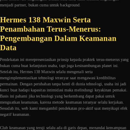
menjadi partner, bukan cuma untuk background.
Hermes 138 Maxwin Serta
Penambahan Terus-Menerus:
Pengembangan Dalam Keamanan
Data
Pendekatan ini merepresentasikan prinsip kepada praktek terus-menerus yang
bukan cuma buat kelanjutan usaha, tapi juga kesinambungan planet ini.
Setelah itu, Hermes 138 Maxwin selalu mengenali serta
mengimplementasikan tehnologi teranyar saat mengawasi kredibilitas
permainan. Dengan perubahan tanpa henti di dunia tehnologi, usaha ini jadi
kunci buat hadapi kapasitas intimidasi maka melindungi keyakinan pemakai.
Basis ini pahami jika technologi yang berkembang dapat pakai untuk
menguatkan keamanan, karena metode keamanan teranyar selalu kerjakan.
Sesudah itu, web kami mengambil pendekatan pro-aktif saat menyikapi efek
negatif keamanan.
Club keamanan yang teruji selalu ada di garis depan, menandai kemampuan