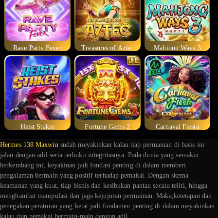
Rave Party Fever
Treasures of Aztec
Mahjong Ways 3
Heist Stakes
Fortune Gems 2
Carnaval Fiesta
Hermes 138 Maxwin
sudah meyakinkan kalau tiap permainan di basis ini
jalan dengan adil serta terbukti integritasnya. Pada dunia yang semakin
berkembang ini, keyakinan jadi fondasi penting di dalam memberi
pengalaman bermain yang positif terhadap pemakai. Dengan skema
keamanan yang kuat, tiap bisnis dan kesibukan pantau secara teliti, hingga
menghambat manipulasi dan jaga kejujuran permainan. Maka,ketetapan dan
penegakan peraturan yang ketat jadi fundamen penting di dalam meyakinkan
kalau tiap pemakai bermain-main dengan adil.