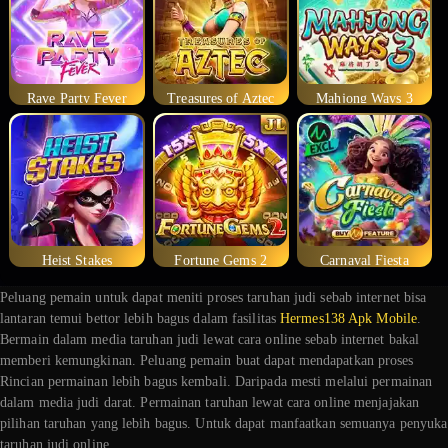
Rave Party Fever
Treasures of Aztec
Mahjong Ways 3
Heist Stakes
Fortune Gems 2
Carnaval Fiesta
Peluang pemain untuk dapat meniti proses taruhan judi sebab internet bisa
lantaran temui bettor lebih bagus dalam fasilitas
Hermes138 Apk Mobile
.
Bermain dalam media taruhan judi lewat cara online sebab internet bakal
memberi kemungkinan. Peluang pemain buat dapat mendapatkan proses
Rincian permainan lebih bagus kembali. Daripada mesti melalui permainan
dalam media judi darat. Permainan taruhan lewat cara online menjajakan
pilihan taruhan yang lebih bagus. Untuk dapat manfaatkan semuanya penyuka
taruhan judi online.