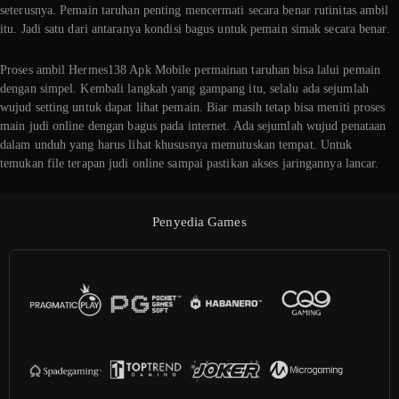
seterusnya. Pemain taruhan penting mencermati secara benar rutinitas ambil
itu. Jadi satu dari antaranya kondisi bagus untuk pemain simak secara benar.
Proses ambil Hermes138 Apk Mobile permainan taruhan bisa lalui pemain
dengan simpel. Kembali langkah yang gampang itu, selalu ada sejumlah
wujud setting untuk dapat lihat pemain. Biar masih tetap bisa meniti proses
main judi online dengan bagus pada internet. Ada sejumlah wujud penataan
dalam unduh yang harus lihat khususnya memutuskan tempat. Untuk
temukan file terapan judi online sampai pastikan akses jaringannya lancar.
Penyedia Games