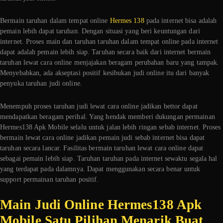
Bermain taruhan dalam tempat online
Hermes 138
pada internet bisa adalah
pemain lebih dapat taruhan. Dengan situasi yang beri keuntungan dari
internet. Proses main dan taruhan taruhan dalam tempat online pada internet
dapat adalah pemain lebih siap. Taruhan secara baik dari internet bermain
taruhan lewat cara online menjajakan beragam perubahan baru yang tampak.
Menyebabkan, ada akseptasi positif kesibukan judi online itu dari banyak
penyuka taruhan judi online.
Menempuh proses taruhan judi lewat cara online jadikan bettor dapat
mendapatkan beragam perihal. Yang hendak memberi dukungan permainan
Hermes138 Apk Mobile selalu untuk jalan lebih ringan sebab internet. Proses
bermain lewat cara online jadikan pemain judi sebab internet bisa dapat
taruhan secara lancar. Fasilitas bermain taruhan lewat cara online dapat
sebagai pemain lebih siap. Taruhan taruhan pada internet sewaktu segala hal
yang terdapat pada dalamnya. Dapat menggunakan secara benar untuk
support permainan taruhan positif.
Main Judi Online Hermes138 Apk
Mobile Satu Pilihan Menarik Buat