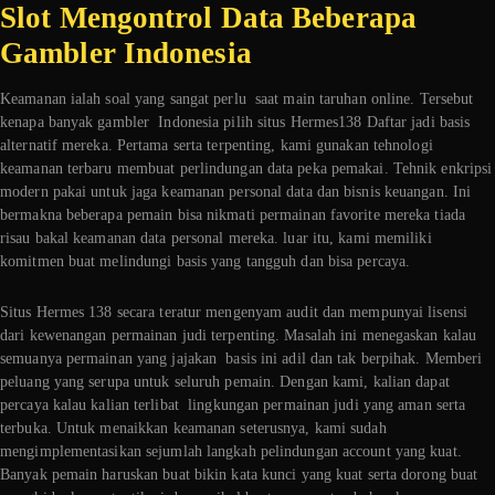
Slot Mengontrol Data Beberapa
Gambler Indonesia
Keamanan ialah soal yang sangat perlu saat main taruhan online. Tersebut
kenapa banyak gambler Indonesia pilih situs Hermes138 Daftar jadi basis
alternatif mereka. Pertama serta terpenting, kami gunakan tehnologi
keamanan terbaru membuat perlindungan data peka pemakai. Tehnik enkripsi
modern pakai untuk jaga keamanan personal data dan bisnis keuangan. Ini
bermakna beberapa pemain bisa nikmati permainan favorite mereka tiada
risau bakal keamanan data personal mereka. luar itu, kami memiliki
komitmen buat melindungi basis yang tangguh dan bisa percaya.
Situs Hermes 138 secara teratur mengenyam audit dan mempunyai lisensi
dari kewenangan permainan judi terpenting. Masalah ini menegaskan kalau
semuanya permainan yang jajakan basis ini adil dan tak berpihak. Memberi
peluang yang serupa untuk seluruh pemain. Dengan kami, kalian dapat
percaya kalau kalian terlibat lingkungan permainan judi yang aman serta
terbuka. Untuk menaikkan keamanan seterusnya, kami sudah
mengimplementasikan sejumlah langkah pelindungan account yang kuat.
Banyak pemain haruskan buat bikin kata kunci yang kuat serta dorong buat