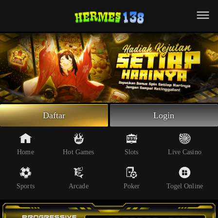
Beranda
Slot Online
Live Casino
Sportsbook
Arcade
Togel Online
Daftar
Login
Poker
Whatsapp
Home
Hot Games
Slots
Live Casino
Telegram
Sports
Arcade
Poker
Togel Online
Livechat