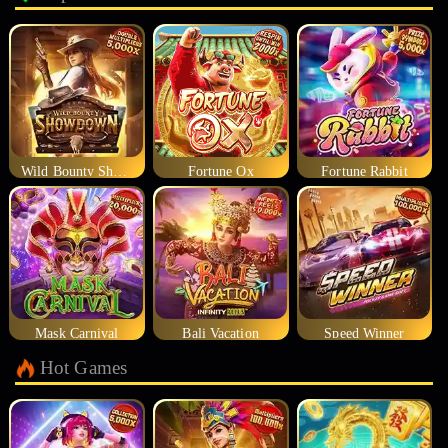
Wild Bounty Showdown
Fortune Ox
Fortune Rabbit
Mask Carnival
Bali Vacation
Speed Winner
Hot Games