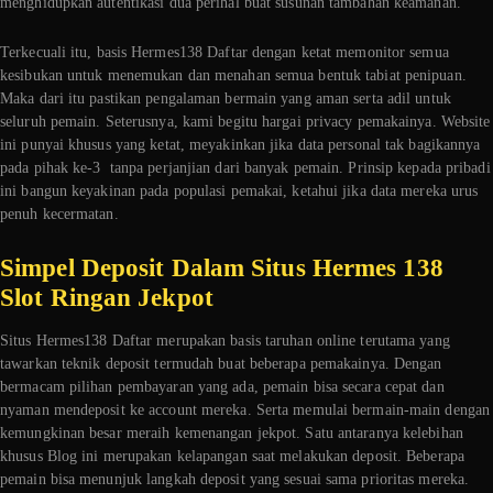
menghidupkan autentikasi dua perihal buat susunan tambahan keamanan.
Terkecuali itu, basis Hermes138 Daftar dengan ketat memonitor semua
kesibukan untuk menemukan dan menahan semua bentuk tabiat penipuan.
Maka dari itu pastikan pengalaman bermain yang aman serta adil untuk
seluruh pemain. Seterusnya, kami begitu hargai privacy pemakainya. Website
ini punyai khusus yang ketat, meyakinkan jika data personal tak bagikannya
pada pihak ke-3 tanpa perjanjian dari banyak pemain. Prinsip kepada pribadi
ini bangun keyakinan pada populasi pemakai, ketahui jika data mereka urus
penuh kecermatan.
Simpel Deposit Dalam Situs Hermes 138
Slot Ringan Jekpot
Situs Hermes138 Daftar merupakan basis taruhan online terutama yang
tawarkan teknik deposit termudah buat beberapa pemakainya. Dengan
bermacam pilihan pembayaran yang ada, pemain bisa secara cepat dan
nyaman mendeposit ke account mereka. Serta memulai bermain-main dengan
kemungkinan besar meraih kemenangan jekpot. Satu antaranya kelebihan
khusus Blog ini merupakan kelapangan saat melakukan deposit. Beberapa
pemain bisa menunjuk langkah deposit yang sesuai sama prioritas mereka.