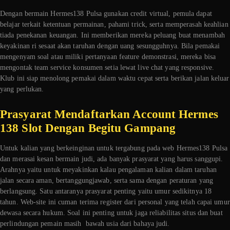
Dengan bermain Hermes138 Pulsa gunakan credit virtual, pemula dapat
belajar terkait ketentuan permainan, pahami trick, serta memperasah keahlian
tiada penekanan keuangan. Ini memberikan mereka peluang buat menambah
keyakinan ri sesaat akan taruhan dengan uang sesungguhnya. Bila pemakai
mengenyam soal atau miliki pertanyaan feature demonstrasi, mereka bisa
mengontak team service konsumen setia lewat live chat yang responsive.
Klub ini siap menolong pemakai dalam waktu cepat serta berikan jalan keluar
yang perlukan.
Prasyarat Mendaftarkan Account Hermes
138 Slot Dengan Begitu Gampang
Untuk kalian yang berkeinginan untuk tergabung pada web Hermes138 Pulsa
dan merasai kesan bermain judi, ada banyak prasyarat yang harus sanggupi.
Arahnya yaitu untuk meyakinkan kalau pengalaman kalian dalam taruhan
jalan secara aman, bertanggungjawab, serta sama dengan peraturan yang
berlangsung. Satu antaranya prasyarat penting yaitu umur sedikitnya 18
tahun. Web-site ini cuman terima register dari personal yang telah capai umur
dewasa secara hukum. Soal ini penting untuk jaga reliabilitas situs dan buat
perlindungan pemain masih bawah usia dari bahaya judi.