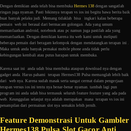
Dengan demikian anda telah bisa membuka
Hermes 138
dengan sangatlah
ringan juga nyaman. Pasti bikinnya terapan vs ios ini begitu bawa berita baik
buat banyak pelaku judi. Memang tidaklah bisa ingkari kalau beberapa
pemain web ini berasal dari bermacam golongan. Ada yang umum
memanfaatkan android, notebook atau pc namun juga pastilah ada yang
memanfaatkan. Dengan demikian karena itu web kami untuk meliputi
beberapa pemain dari beragam kelompok dengan mendatangkan terapan ini .
Maka untuk anda banyak pemakai mobile phone anda tidak perlu
kebingungan kembali atau putus harapan untuk membuka.
Karena saat ini anda udah bisa membuka ataupun download nya dengan
gadget anda. Harus pahami terapan Hermes138 Pulsa memanglah lebih baik
dari web nya. Karena sudah masak serta sangat cermat dalam pengerjaan
terapan versus ios ini tentu nya benar-benar nyaman. tambah lagi pun
program ini anda udah bisa termasuk seluruh feature feature yang ada pada
web. Keunggulan selanjut nya adalah merupakan mana terapan vs ios ini
penampilan dari permainan slot nya semakin lebih jernih.
Feature Demonstrasi Untuk Gambler
Hermes138 Pulsa Slot Gacor Anti