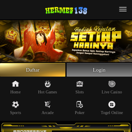
Beranda
Slot Online
Live Casino
Sportsbook
Arcade
Togel Online
Daftar
Login
Poker
Whatsapp
Home
Hot Games
Slots
Live Casino
Telegram
Sports
Arcade
Poker
Togel Online
Livechat