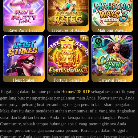
Rave Party Fever
Treasures of Aztec
Mahjong Ways 3
Heist Stakes
Fortune Gems 2
Carnaval Fiesta
Tergabung dalam komune pemain
Hermes138 RTP
sebagai sesuatu trik yang
gemilang buat mempertingkat pengalaman main Anda. Kenyataannya, Anda
mempunyai peluang buat tersambung dengan pemain lain, share pengalaman.
Maka dari itu dapat mendapati arahan mempunyai nilai yang bisa tingkatkan
siasat dan keahlian bermain Anda. Ini kenapa kami mendatangkan Peserta
Community, sebuah tempat hubungan sosial yang memungkinnya Anda
merajut pertalian dengan sama-sama pemain. Karenanya dalam Anggota
Community, Anda akan temukan sejumlah pemain dengan ketertarikan yang