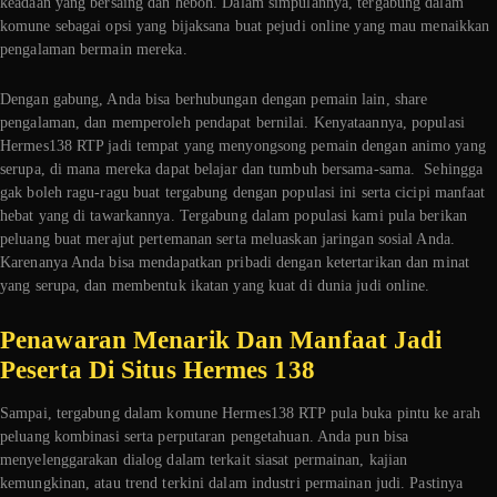
keadaan yang bersaing dan heboh. Dalam simpulannya, tergabung dalam
komune sebagai opsi yang bijaksana buat pejudi online yang mau menaikkan
pengalaman bermain mereka.
Dengan gabung, Anda bisa berhubungan dengan pemain lain, share
pengalaman, dan memperoleh pendapat bernilai. Kenyataannya, populasi
Hermes138 RTP jadi tempat yang menyongsong pemain dengan animo yang
serupa, di mana mereka dapat belajar dan tumbuh bersama-sama. Sehingga
gak boleh ragu-ragu buat tergabung dengan populasi ini serta cicipi manfaat
hebat yang di tawarkannya. Tergabung dalam populasi kami pula berikan
peluang buat merajut pertemanan serta meluaskan jaringan sosial Anda.
Karenanya Anda bisa mendapatkan pribadi dengan ketertarikan dan minat
yang serupa, dan membentuk ikatan yang kuat di dunia judi online.
Penawaran Menarik Dan Manfaat Jadi
Peserta Di Situs Hermes 138
Sampai, tergabung dalam komune Hermes138 RTP pula buka pintu ke arah
peluang kombinasi serta perputaran pengetahuan. Anda pun bisa
menyelenggarakan dialog dalam terkait siasat permainan, kajian
kemungkinan, atau trend terkini dalam industri permainan judi. Pastinya