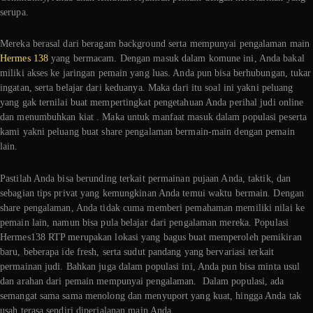
serupa.
Mereka berasal dari beragam background serta mempunyai pengalaman main
Hermes 138
yang bermacam. Dengan masuk dalam komune ini, Anda bakal
miliki akses ke jaringan pemain yang luas. Anda pun bisa berhubungan, tukar
ingatan, serta belajar dari keduanya. Maka dari itu soal ini yakni peluang
yang gak ternilai buat mempertingkat pengetahuan Anda perihal judi online
dan menumbuhkan kiat . Maka untuk manfaat masuk dalam populasi peserta
kami yakni peluang buat share pengalaman bermain-main dengan pemain
lain.
Pastilah Anda bisa berunding terkait permainan pujaan Anda, taktik, dan
sebagian tips privat yang kemungkinan Anda temui waktu bermain. Dengan
share pengalaman, Anda tidak cuma memberi pemahaman memiliki nilai ke
pemain lain, namun bisa pula belajar dari pengalaman mereka. Populasi
Hermes138 RTP merupakan lokasi yang bagus buat memperoleh pemikiran
baru, beberapa ide fresh, serta sudut pandang yang bervariasi terkait
permainan judi. Bahkan juga dalam populasi ini, Anda pun bisa minta usul
dan arahan dari pemain mempunyai pengalaman. Dalam populasi, ada
semangat sama sama menolong dan menyuport yang kuat, hingga Anda tak
usah terasa sendiri diperjalanan main Anda.