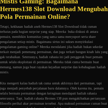
Mistis Gaming: Bagaimana
Hermes138 Slot Download Mengubah
Pola Permainan Online?
Tetapi, kekhasan hadiah aneh Hermes138 Slot Download tidak cuman
terbatas pada bagian surprise yang siap. Mereka buka diskusi di antara
pemain, membikin komunitas yang sama sama menyuport serta share
pengalaman setiap mistis. Bagaimana sirtus ini sukses menyirkulasi
pengalaman gaming online? Mereka mendalami jika hadiah bukan sekedar
terkait menjadi pemenang permainan, dan juga terkait bangun kisah lalu yang
gak terabaikan. Seterusnya, hadiah rahasia ini jadi penggerak buat pemain
untuk selalu eksploitasi di permainan. Mereka tidak cuma bermain buat
menang, namun juga buat rayakan kejadian surprise dan kebahagiaan hadiah
mistis.
Kita mengerti kalau hadiah tak cuma untuk akhirnya dari permainan, tapi
juga menjadi penyebab perjalanan baru dalamnya. Oleh karena itu, pemain
selalu bermain permainan dengan keinginan mendapati hadiah rahasia
seterusnya. Tapi, hadiah rahasia Hermes 138 pun mengakibatkan pertanyaan
filosofis perihal akar permainan tersebut. Apa maksud permainan cuman buat