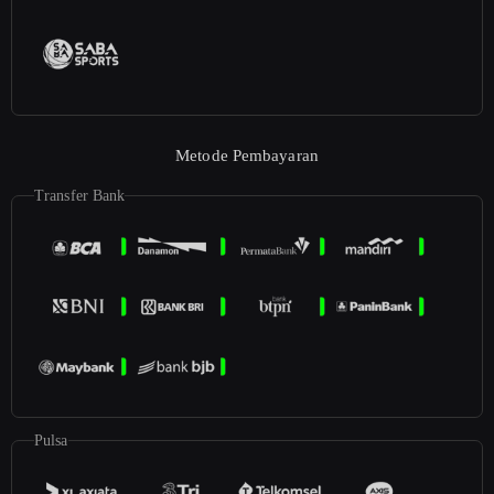
Metode Pembayaran
Transfer Bank
Pulsa