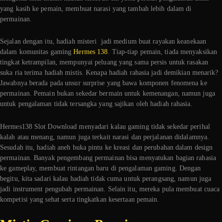
yang kasih ke pemain, membuat narasi yang tambah lebih dalam di
permainan.
Sejalan dengan itu, hadiah misteri jadi medium buat rayakan keanekaan
dalam komunitas gaming
Hermes 138
. Tiap-tiap pemain, tiada menyaksikan
tingkat ketrampilan, mempunyai peluang yang sama persis untuk rasakan
suka ria terima hadiah mistis. Kenapa hadiah rahasia jadi demikian menarik?
Jawabnya berada pada unsur surprise yang bawa komponen fenomena ke
permainan. Pemain bukan sekedar bermain untuk kemenangan, namun juga
untuk pengalaman tidak tersangka yang sajikan oleh hadiah rahasia.
Hermes138 Slot Download menyadari kalau gaming tidak sekedar perihal
kalah atau menang, namun juga terkait narasi dan perjalanan didalamnya.
Sesudah itu, hadiah aneh buka pintu ke kreasi dan perubahan dalam design
permainan. Banyak pengembang permainan bisa menyatukan bagian rahasia
ke gameplay, membuat rintangan baru di pengalaman gaming. Dengan
begitu, kita sadari kalau hadiah tidak cuma untuk perangsang, namun juga
jadi instrument pengubah permainan. Selain itu, mereka pula membuat cuaca
kompetisi yang sehat serta tingkatkan kesertaan pemain.