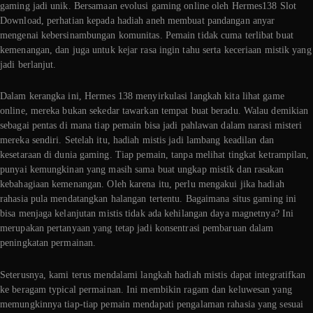
gaming jadi unik. Bersamaan evolusi gaming online oleh Hermes138 Slot
Download, perhatian kepada hadiah aneh membuat pandangan anyar
mengenai kebersinambungan komunitas. Pemain tidak cuma terlibat buat
kemenangan, dan juga untuk kejar rasa ingin tahu serta keceriaan mistik yang
jadi berlanjut.
Dalam kerangka ini, Hermes 138 menyirkulasi langkah kita lihat game
online, mereka bukan sekedar tawarkan tempat buat beradu. Walau demikian
sebagai pentas di mana tiap pemain bisa jadi pahlawan dalam narasi misteri
mereka sendiri. Setelah itu, hadiah mistis jadi lambang keadilan dan
kesetaraan di dunia gaming. Tiap pemain, tanpa melihat tingkat ketrampilan,
punyai kemungkinan yang masih sama buat ungkap mistik dan rasakan
kebahagiaan kemenangan. Oleh karena itu, perlu mengakui jika hadiah
rahasia pula mendatangkan halangan tertentu. Bagaimana situs gaming ini
bisa menjaga kelanjutan mistis tidak ada kehilangan daya magnetnya? Ini
merupakan pertanyaan yang tetap jadi konsentrasi pembaruan dalam
peningkatan permainan.
Seterusnya, kami terus mendalami langkah hadiah mistis dapat integratifkan
ke beragam typical permainan. Ini membikin ragam dan keluwesan yang
memungkinnya tiap-tiap pemain mendapati pengalaman rahasia yang sesuai